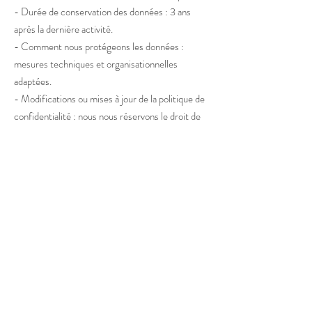
- Durée de conservation des données : 3 ans
après la dernière activité.
- Comment nous protégeons les données :
mesures techniques et organisationnelles
adaptées.
- Modifications ou mises à jour de la politique de
confidentialité : nous nous réservons le droit de
modifier notre politique de confidentialité à tout
moment et sans préavis. Nous vous invitons à
consulter régulièrement cette page pour vous
tenir informé des éventuelles évolutions.
Tél:
+32 497 31 66 77
patrick.demasy@gmail.com